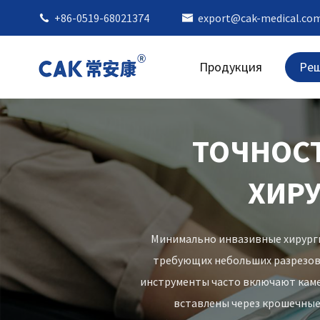
+86-0519-68021374
export@cak-medical.co


Продукция
Ре
ТОЧНОС
ХИР
Минимально инвазивные хирурги
требующих небольших разрезов
инструменты часто включают каме
вставлены через крошечные