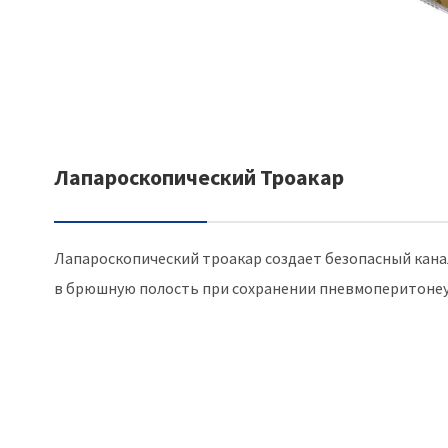
Лапароскопический Троакар
Лапароскопический троакар создает безопасный кана
в брюшную полость при сохранении пневмоперитонеу