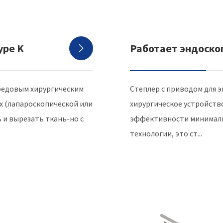
ype K
Работает эндоско

ередовым хирургическим
Степлер с приводом для 
х (лапароскопической или
хирургическое устройств
и вырезать ткань-но с
эффективности минималь
технологии, это ст...