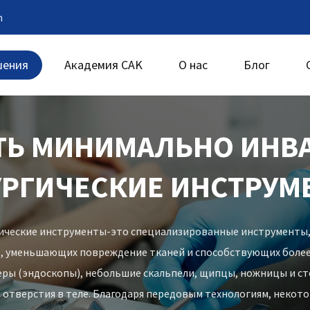
m
шения
Академия CAK
О нас
Блог
ТЬ МИНИМАЛЬНО ИНВ
УРГИЧЕСКИЕ ИНСТРУМ
ческие инструменты-это специализированные инструменты,
, уменьшающих повреждение тканей и способствующих более
ры (эндоскопы), небольшие скальпели, щипцы, ножницы и сте
 отверстия в теле. Благодаря передовым технологиям, неко