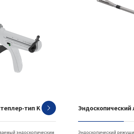
теплер-тип K
Эндоскопический 

ываемый эндоскопическим
Эндоскопический режущи