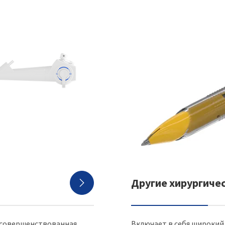
Другие хирургиче

усовершенствованная
Включает в себя широкий