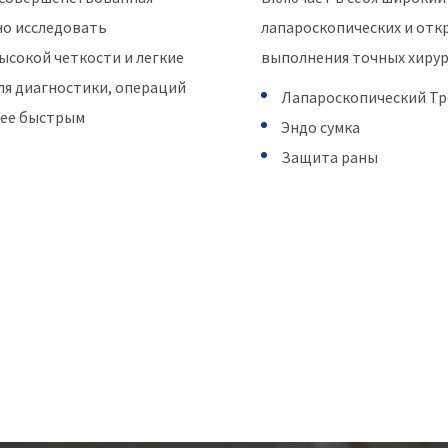
но исследовать
лапароскопических и отк
ысокой четкости и легкие
выполнения точных хирур
ля диагностики, операций
Лапароскопический Тр
лее быстрым
Эндо сумка
Защита раны