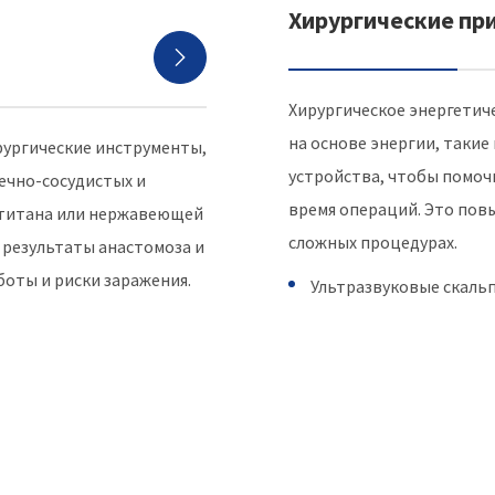
Хирургические пр

Хирургическое энергетич
на основе энергии, такие
рургические инструменты,
устройства, чтобы помочь
ечно-сосудистых и
время операций. Это пов
з титана или нержавеющей
сложных процедурах.
 результаты анастомоза и
оты и риски заражения.
Ультразвуковые скаль