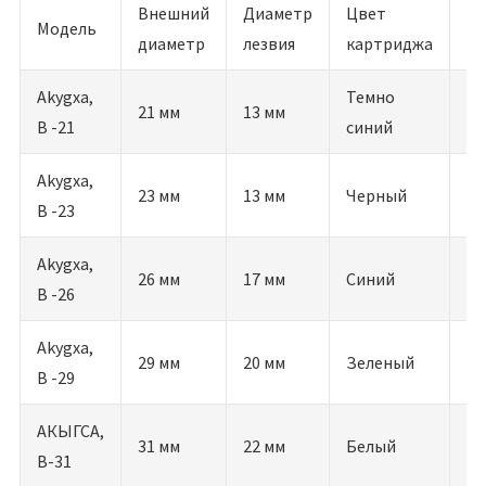
Внешний
Диаметр
Цвет
Ко
Модель
диаметр
лезвия
картриджа
ск
Akygxa,
Темно
21 мм
13 мм
18
B -21
синий
Akygxa,
23 мм
13 мм
Черный
18
B -23
Akygxa,
26 мм
17 мм
Синий
20
B -26
Akygxa,
29 мм
20 мм
Зеленый
24
B -29
АКЫГСА,
31 мм
22 мм
Белый
30
В-31