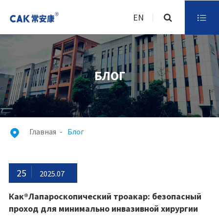
EN

БЛОГ
Главная
Блог

25
2025.07
Как®Лапароскопический троакар: безопасный
проход для минимально инвазивной хирургии