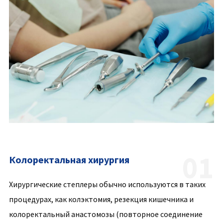
01
Колоректальная хирургия
Хирургические степлеры обычно используются в таких
При желудочном шунтировании, гастрэктомии рукава и
Хирургические степлеры часто используются при
процедурах, как колэктомия, резекция кишечника и
других операциях по снижению веса степлеры
резекциях легких, лобэктомии и пневмоэктомии, а также
колоректальный анастомозы (повторное соединение
используются для создания меньших мешков желудка и
в процедурах при раке пищевода.