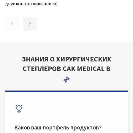
двух концов кишечника).
обеспечения закрытия желудочной и кишечной ткани.






ЗНАНИЯ О ХИРУРГИЧЕСКИХ
СТЕПЛЕРОВ CAK MEDICAL В


Каков ваш портфель продуктов?