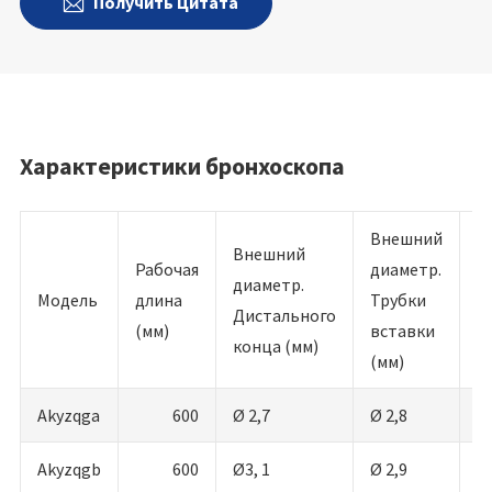
Получить Цитата

Характеристики бронхоскопа
Внешний
М
Внешний
Рабочая
диаметр.
в
диаметр.
Модель
длина
Трубки
д
Дистального
(мм)
вставки
В
конца (мм)
(мм)
ч
Akyzqga
600
Ø 2,7
Ø 2,8
≤ 
Akyzqgb
600
Ø3, 1
Ø 2,9
≤ 