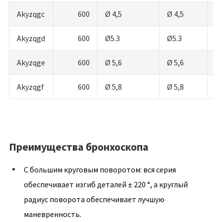
Akyzqgc
600
Ø 4,5
Ø 4,5
≤ 
Akyzqgd
600
Ø5.3
Ø5.3
≤ 
Akyzqge
600
Ø 5,6
Ø 5,6
≤ 
Akyzqgf
600
Ø 5,8
Ø 5,8
≤ 
Преимущества бронхоскопа
С большим круговым поворотом: вся серия
обеспечивает изгиб деталей ± 220 °, а круглый
радиус поворота обеспечивает лучшую
маневренность.