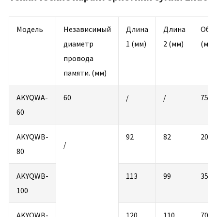
Модель
Независимый
Длина
Длина
Объ
диаметр
1 (мм)
2 (мм)
(мл)
провода
памяти. (мм)
AKYQWA-
60
/
/
75
60
AKYQWB-
92
82
200
/
80
AKYQWB-
113
99
350
100
AKYQWB-
120
110
700