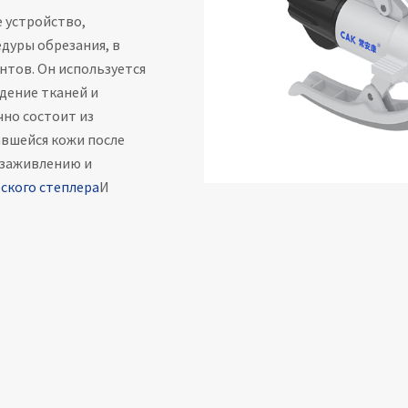
 устройство,
дуры обрезания, в
нтов. Он используется
дение тканей и
чно состоит из
вшейся кожи после
 заживлению и
ского степлера
И