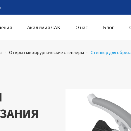
m
шения
Академия CAK
О нас
Блог
ы
Открытые хирургические степлеры
Степлер для обрез
Й
ЕЗАНИЯ