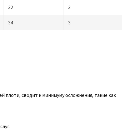
32
3
34
3
й плоти, сводит к минимуму осложнения, такие как
луг.