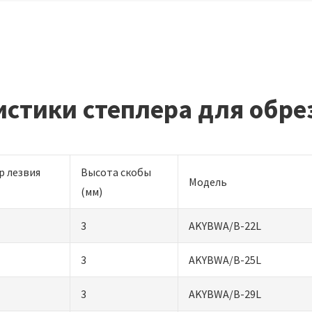
истики степлера для обре
р лезвия
Высота скобы
Модель
(мм)
3
AKYBWA/B-22L
3
AKYBWA/B-25L
3
AKYBWA/B-29L