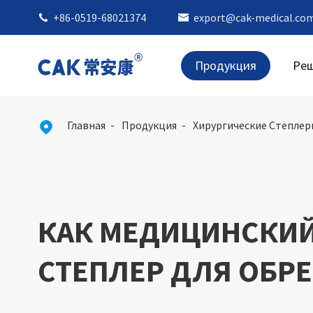
+86-0519-68021374
export@cak-medical.co


Продукция
Ре
Главная
Продукция
Хирургические Степлер

КАК МЕДИЦИНСКИ
СТЕПЛЕР ДЛЯ ОБР